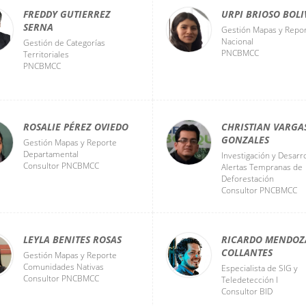
FREDDY GUTIERREZ
URPI BRIOSO BOLI
SERNA
Gestión Mapas y Repo
Nacional
Gestión de Categorías
PNCBMCC
Territoriales
PNCBMCC
ROSALIE PÉREZ OVIEDO
CHRISTIAN VARGA
GONZALES
Gestión Mapas y Reporte
Departamental
Investigación y Desarr
Consultor PNCBMCC
Alertas Tempranas de
Deforestación
Consultor PNCBMCC
LEYLA BENITES ROSAS
RICARDO MENDOZ
COLLANTES
Gestión Mapas y Reporte
Comunidades Nativas
Especialista de SIG y
Consultor PNCBMCC
Teledetección I
Consultor BID