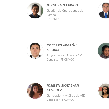
JORGE TITO LARICO
Gestión de Operaciones de
Campo
PNCBMCC
ROBERTO ARBAÑIL
SEGURA
Programador - Analista SIG
Consultor PNCBMCC
JOSELYN MOTALVAN
SÁNCHEZ
Generación y Análisis de ATD
Consultor PNCBMCC