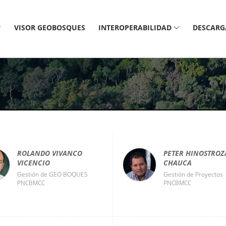
VISOR GEOBOSQUES
INTEROPERABILIDAD
DESCARG
ROLANDO VIVANCO
PETER HINOSTROZ
VICENCIO
CHAUCA
Gestión de GEO BOQUES
Gestión de Proyectos
PNCBMCC
PNCBMCC