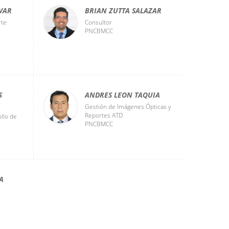
VAR
BRIAN ZUTTA SALAZAR
rte
Consultor
PNCBMCC
S
ANDRES LEON TAQUIA
Gestión de Imágenes Ópticas y
Reportes ATD
ollo de
PNCBMCC
A